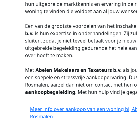
hun uitgebreide marktkennis en ervaring in de r
woning te vinden die voldoet aan al jouw wensen
Een van de grootste voordelen van het inschak
b.v.
is hun expertise in onderhandelingen. Zij z
sluiten, zodat je niet teveel betaalt voor je nie
uitgebreide begeleiding gedurende het hele aan
over hoeft te maken.
Met
Abelen Makelaars en Taxateurs b.v.
als j
een soepele en stressvrije aankoopervaring. Dus
Rosmalen, aarzel dan niet om contact met hen 
aankoopbegeleiding
. Met hun hulp vind je g
Meer info over aankoop van een woning bij Ab
Rosmalen