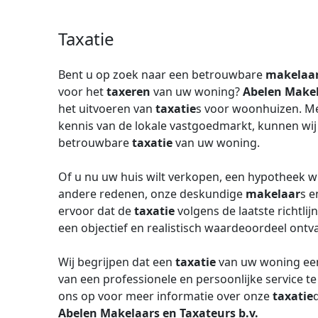
Taxatie
Bent u op zoek naar een betrouwbare
makelaa
voor het
taxeren
van uw woning?
Abelen Makel
het uitvoeren van
taxatie
s voor woonhuizen. Me
kennis van de lokale vastgoedmarkt, kunnen wi
betrouwbare
taxatie
van uw woning.
Of u nu uw huis wilt verkopen, een hypotheek wi
andere redenen, onze deskundige
makelaar
s e
ervoor dat de
taxatie
volgens de laatste richtli
een objectief en realistisch waardeoordeel ontv
Wij begrijpen dat een
taxatie
van uw woning een 
van een professionele en persoonlijke service 
ons op voor meer informatie over onze
taxatie
Abelen Makelaars en Taxateurs b.v.